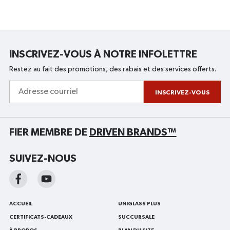
VOTRE
EXPÉRIENCE
DE
CONDUITE
:
LES
AVANTAGES
INSCRIVEZ-VOUS À NOTRE INFOLETTRE
D’UN
DÉMARREUR
Restez au fait des promotions, des rabais et des services offerts.
À
DISTANCE
Adresse
POUR
courriel
INSCRIVEZ-VOUS
VOITURE
FIER MEMBRE DE
DRIVEN BRANDS™
SUIVEZ-NOUS
ACCUEIL
UNIGLASS PLUS
CERTIFICATS-CADEAUX
SUCCURSALE