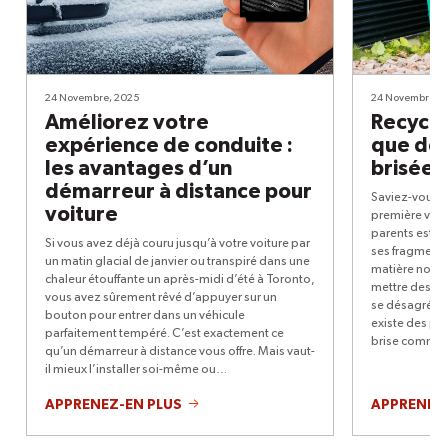
24 Novembre, 2025
24 Novembre, 
Améliorez votre
Recycla
expérience de conduite :
que dev
les avantages d’un
brisée 
démarreur à distance pour
Saviez-vous qu
voiture
première voit
parents est p
Si vous avez déjà couru jusqu’à votre voiture par
ses fragments 
un matin glacial de janvier ou transpiré dans une
matière non b
chaleur étouffante un après-midi d’été à Toronto,
mettre des mil
vous avez sûrement rêvé d’appuyer sur un
se désagrége
bouton pour entrer dans un véhicule
existe des pr
parfaitement tempéré. C’est exactement ce
brise comme c
qu’un démarreur à distance vous offre. Mais vaut-
il mieux l’installer soi-même ou…
À
APPRENEZ-EN PLUS
APPRENEZ-
PROPOS
:
AMÉLIOREZ