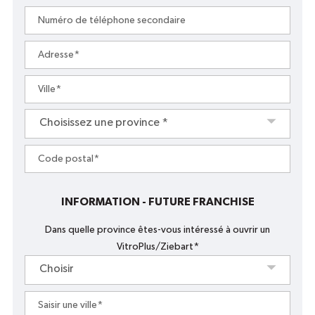
téléphone
Numéro
principal
*
de
téléphone
Adresse
*
secondaire
Ville
*
Choisissez
Choisissez une province *
une
province
Code
*
postal
*
INFORMATION - FUTURE FRANCHISE
Dans quelle province êtes-vous intéressé à ouvrir un
VitroPlus/Ziebart*
Choisir
Saisir