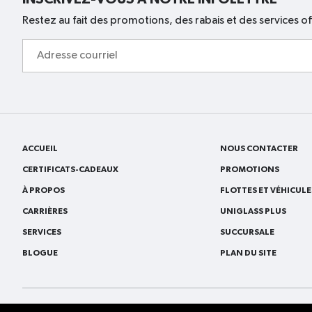
Restez au fait des promotions, des rabais et des services of
Adresse
courriel
ACCUEIL
NOUS CONTACTER
CERTIFICATS-CADEAUX
PROMOTIONS
À PROPOS
FLOTTES ET VÉHICUL
CARRIÈRES
UNIGLASS PLUS
SERVICES
SUCCURSALE
BLOGUE
PLAN DU SITE
© 2026
VitroPlus/Ziebart Tous droits réservés.