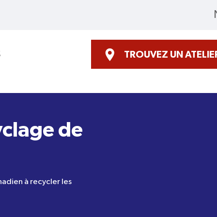
S
TROUVEZ UN ATELIE
yclage de
dien à recycler les