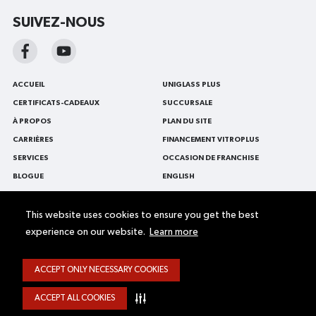
SUIVEZ-NOUS
ACCUEIL
UNIGLASS PLUS
CERTIFICATS-CADEAUX
SUCCURSALE
À PROPOS
PLAN DU SITE
CARRIÈRES
FINANCEMENT VITROPLUS
SERVICES
OCCASION DE FRANCHISE
BLOGUE
ENGLISH
NOUS CONTACTER
VITRES D'AUTO
PROMOTIONS
REMPLACEMENT DE PARE-BRISE
This website uses cookies to ensure you get the best
experience on our website.
Learn more
FLOTTES ET VÉHICULES
RÉPARATION DE PARE-BRISE
COMMERCIAUX
ACCEPT ONLY NECESSARY COOKIES
Accessibilité Web
Termes et conditions
Politique de confidentialité
© 2026
VitroPlus/Ziebart Tous droits réservés.
ACCEPT ALL COOKIES