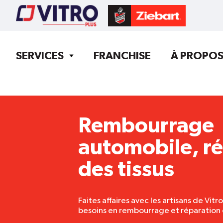
SERVICES
FRANCHISE
À PROPO
Rembourrage
automobile, r
des tissus
Faites affaires avec les artisans de Vitr
besoins en rembourrage et réparation de