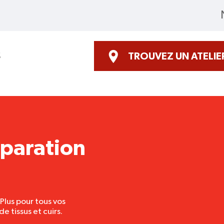
S
TROUVEZ UN ATELIE
éparation
oPlus pour tous vos
 tissus et cuirs.