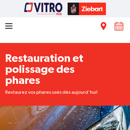
Restauration et
polissage des
phares
Restaurez vos phares usés dès aujourd'hui!