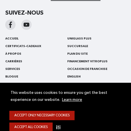
SUIVEZ-NOUS
ACCUEIL
UNIGLASS PLUS
CERTIFICATS-CADEAUX
SUCCURSALE
À PROPOS
PLAN DU SITE
CARRIÈRES
FINANCEMENT VITROPLUS
SERVICES
OCCASION DE FRANCHISE
BLOGUE
ENGLISH
NOUS CONTACTER
VITRES D'AUTO
PROMOTIONS
REMPLACEMENT DE PARE-BRISE
This website uses cookies to ensure you get the best
experience on our website.
Learn more
FLOTTES ET VÉHICULES
RÉPARATION DE PARE-BRISE
COMMERCIAUX
ACCEPT ONLY NECESSARY COOKIES
Accessibilité Web
Termes et conditions
Politique de confidentialité
© 2026
VitroPlus/Ziebart Tous droits réservés.
ACCEPT ALL COOKIES