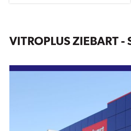
-
Antirouille
Annuel
PENETR-
OIL
15$
De
Rabais
VITROPLUS ZIEBART -