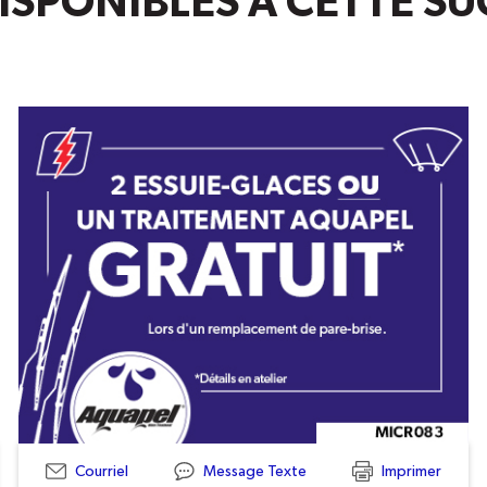
ISPONIBLES À CETTE S
Courriel
Message Texte
Imprimer
MICR083