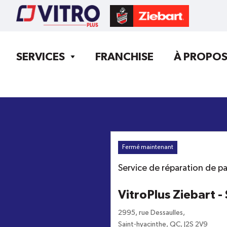
SERVICES
FRANCHISE
À PROPO
Fermé maintenant
Service de réparation de pa
VitroPlus Ziebart -
2995, rue Dessaulles
,
Saint-hyacinthe
,
QC
,
J2S 2V9