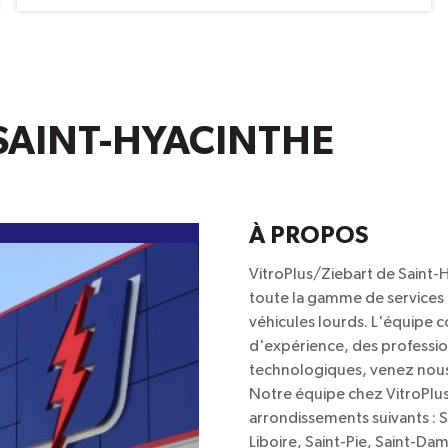
-
2
Essuie-
Glaces
Ou
Un
Traitement
Aquapel
 SAINT-HYACINTHE
GRATUIT
À PROPOS
VitroPlus/Ziebart de Saint-Hy
toute la gamme de services p
véhicules lourds. L'équipe 
d'expérience, des professio
technologiques, venez nous
Notre équipe chez VitroPlus 
arrondissements suivants : S
Liboire, Saint-Pie, Saint-Da