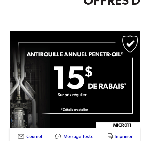
OFFRES D
Courriel
Message Texte
Imprimer
MICR011