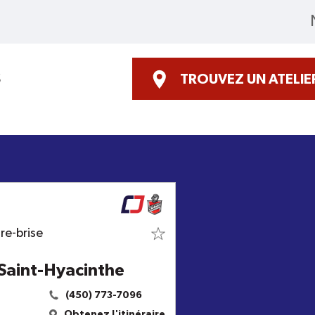
S
TROUVEZ UN ATELIE
re-brise
 Saint-Hyacinthe
(450) 773-7096
Obtenez l'itinéraire