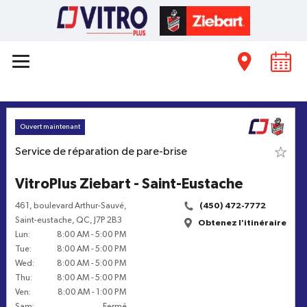
Ouvert maintenant
Service de réparation de pare-brise
VitroPlus Ziebart - Saint-Eustache
461, boulevard Arthur-Sauvé
,
(450) 472-7772
Saint-eustache
,
QC
,
J7P 2B3
Obtenez l'itinéraire
Lun
:
8:00 AM
-
5:00 PM
Tue
:
8:00 AM
-
5:00 PM
Wed
:
8:00 AM
-
5:00 PM
Thu
:
8:00 AM
-
5:00 PM
Ven
:
8:00 AM
-
1:00 PM
Sam
:
Fermé