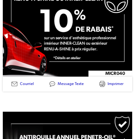
Courriel
Message Texte
Imprimer
MICR040
-
RENU-
A-
SHINE®
Or
INNER-
CLEAN®
10%
Off
On
Regular
Price