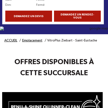
Dim
:
Fermé
DEMANDEZ UN RENDEZ-
DEMANDEZ UN DEVIS
VOUS
Obtenez l'itinéraire
ACCUEIL
Emplacement
VitroPlus Ziebart - Saint-Eustache
OFFRES DISPONIBLES À
CETTE SUCCURSALE