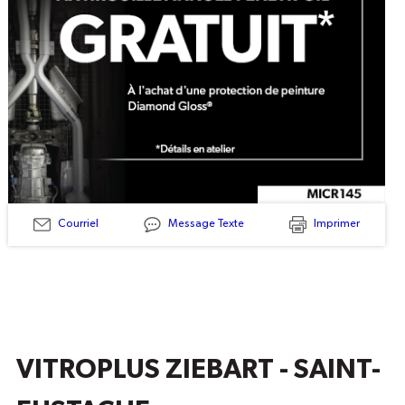
With
Purchase
Of
Professional
Courriel
Message Texte
Imprimer
MICR145
-
Antirouille
Annuel
Penetr-
Oil
GRATUIT
VITROPLUS ZIEBART - SAINT-