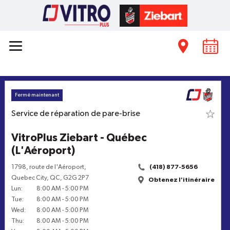
Fermé maintenant
Service de réparation de pare-brise
VitroPlus Ziebart - Québec
(L'Aéroport)
1798, route de l'Aéroport
,
(418) 877-5656
Quebec City
,
QC
,
G2G 2P7
Obtenez l'itinéraire
Lun
:
8:00 AM
-
5:00 PM
Tue
:
8:00 AM
-
5:00 PM
Wed
:
8:00 AM
-
5:00 PM
Thu
:
8:00 AM
-
5:00 PM