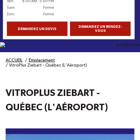
Ven
:
8:00 AM
-
5:00 PM
Sam
:
Fermé
Dim
:
Fermé
DEMANDEZ UN RENDEZ-
DEMANDEZ UN DEVIS
VOUS
Obtenez l'itinéraire
ACCUEIL
Emplacement
VitroPlus Ziebart - Québec (L'Aéroport)
VITROPLUS ZIEBART -
QUÉBEC (L'AÉROPORT)