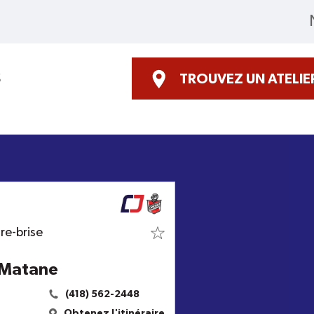
S
TROUVEZ UN ATELIE
re-brise
- Matane
(418) 562-2448
Obtenez l'itinéraire