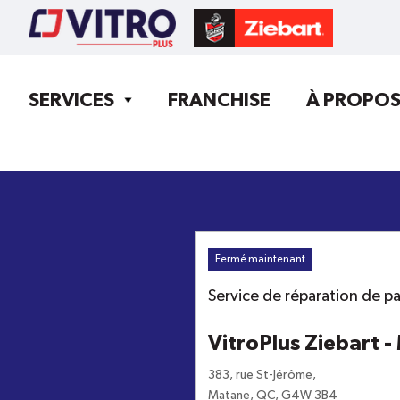
SERVICES
FRANCHISE
À PROPO
Fermé maintenant
Service de réparation de pa
VitroPlus Ziebart 
383, rue St-Jérôme
,
Matane
,
QC
,
G4W 3B4