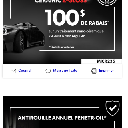
Courriel
Message Texte
Imprimer
MICR235
-
TRAITMENT
CERAMIC
Z-
GLOSS
$100
DE
RABAIS