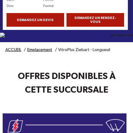
Dim
:
Fermé
DEMANDEZ UN RENDEZ-
DEMANDEZ UN DEVIS
VOUS
Obtenez l'itinéraire
ACCUEIL
Emplacement
VitroPlus Ziebart - Longueuil
OFFRES DISPONIBLES À
CETTE SUCCURSALE