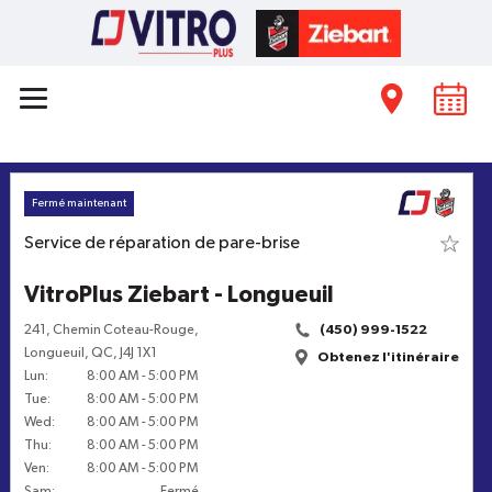
Fermé maintenant
Service de réparation de pare-brise
VitroPlus Ziebart - Longueuil
241, Chemin Coteau-Rouge
,
(450) 999-1522
Longueuil
,
QC
,
J4J 1X1
Obtenez l'itinéraire
Lun
:
8:00 AM
-
5:00 PM
Tue
:
8:00 AM
-
5:00 PM
Wed
:
8:00 AM
-
5:00 PM
Thu
:
8:00 AM
-
5:00 PM
Ven
:
8:00 AM
-
5:00 PM
Sam
:
Fermé