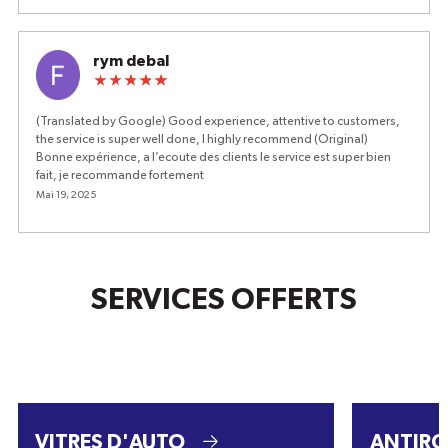
rym debal
(Translated by Google) Good experience, attentive to customers,
the service is super well done, I highly recommend (Original)
Bonne expérience, a l’ecoute des clients le service est super bien
fait, je recommande fortement
Mai 19, 2025
SERVICES OFFERTS
VITRES D'AUTO
ANTIRO