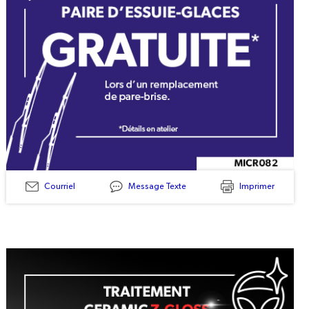
Courriel
Message Texte
Imprimer
MICR082
-
Paire
D'essuie-
Glaces
GRATUITE