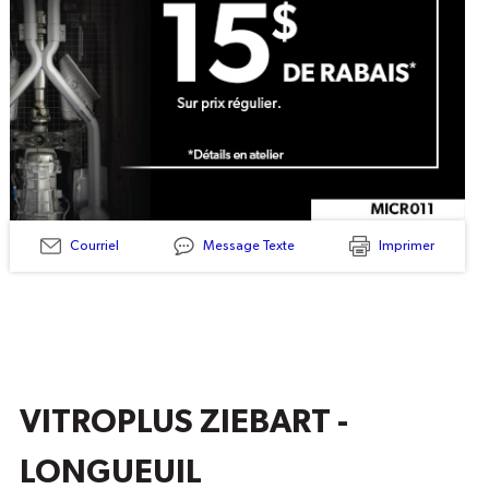
Courriel
Message Texte
Imprimer
MICR011
-
Antirouille
Annuel
PENETR-
OIL
15$
De
Rabais
VITROPLUS ZIEBART -
LONGUEUIL