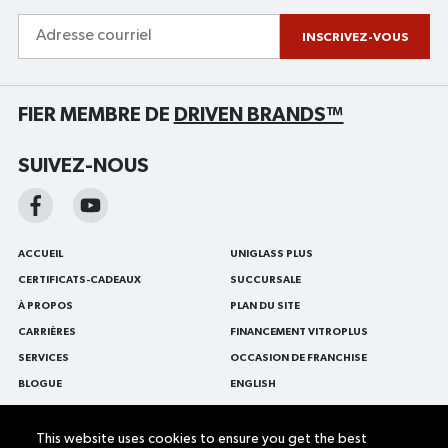
Adresse
courriel
INSCRIVEZ-VOUS
FIER MEMBRE DE
DRIVEN BRANDS™
SUIVEZ-NOUS
ACCUEIL
UNIGLASS PLUS
CERTIFICATS-CADEAUX
SUCCURSALE
À PROPOS
PLAN DU SITE
CARRIÈRES
FINANCEMENT VITROPLUS
SERVICES
OCCASION DE FRANCHISE
BLOGUE
ENGLISH
NOUS CONTACTER
VITRES D'AUTO
PROMOTIONS
REMPLACEMENT DE PARE-BRISE
This website uses cookies to ensure you get the best