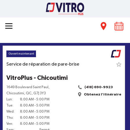
Ouvert maintenant
Service de réparation de pare-brise
VitroPlus - Chicoutimi
1649 Boulevard Saint Paul
,
(418) 690-9923
Chicoutimi
,
QC
,
G7J 3Y3
Obtenez l'itinéraire
Lun
:
8:00 AM
-
5:00 PM
Tue
:
8:00 AM
-
5:00 PM
Wed
:
8:00 AM
-
5:00 PM
Thu
:
8:00 AM
-
5:00 PM
Ven
:
8:00 AM
-
5:00 PM
Sam
:
Fermé