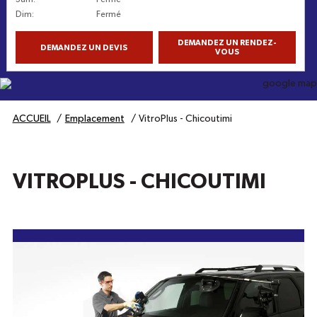
Dim
:
Fermé
DEMANDEZ UN RENDEZ-
DEMANDEZ UN DEVIS
VOUS
Obtenez l'itinéraire
ACCUEIL
Emplacement
VitroPlus - Chicoutimi
VITROPLUS - CHICOUTIMI