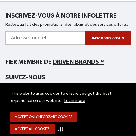
INSCRIVEZ-VOUS À NOTRE INFOLETTRE
Restez au fait des promotions, des rabais et des services offerts.
Adresse
courriel
INSCRIVEZ-VOUS
FIER MEMBRE DE
DRIVEN BRANDS™
SUIVEZ-NOUS
This website uses cookies to ensure you get the best
experience on our website.
Learn more
ACCUEIL
UNIGLASS PLUS
CERTIFICATS-CADEAUX
SUCCURSALE
ACCEPT ONLY NECESSARY COOKIES
À PROPOS
PLAN DU SITE
CARRIÈRES
FINANCEMENT VITROPLUS
ACCEPT ALL COOKIES
SERVICES
OCCASION DE FRANCHISE