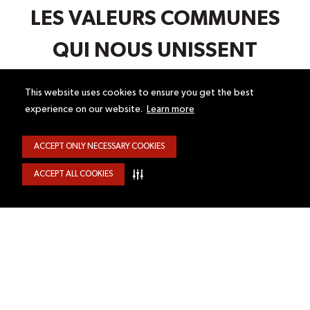
LES VALEURS COMMUNES
QUI NOUS UNISSENT
This website uses cookies to ensure you get the best
experience on our website.
Learn more
ACCEPT ONLY NECESSARY COOKIES
ACCEPT ALL COOKIES
INSCRIVEZ-VOUS À NOTRE INFOLETTRE
Restez au fait des promotions, des rabais et des services offerts.
Adresse